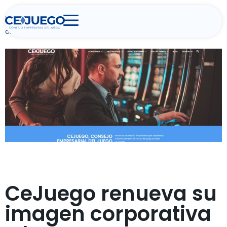
Home
>
Notas de Prensa
>
CeJuego renueva su imagen
corporativa y lanza su nueva web
Conócenos
Juego responsable
Datos del sector
Actualidad y prensa
CeJuego renueva su
Contacto
imagen corporativa