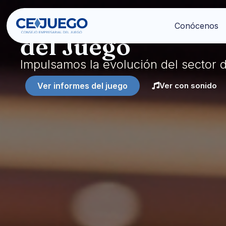
Consejo Empresa
Conócenos
del Juego
Impulsamos la evolución del sector 
Ver informes del juego
Ver con sonido