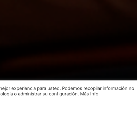
mejor experiencia para usted. Podemos recopilar información no
ología o administrar su configuración.
Más Info
¿Qué es CeJuego?
 del juego privado en España y trabaj