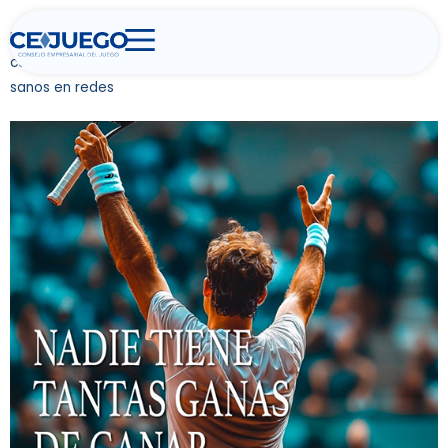
Home
>
Notas de Prensa
>
Las empresas del juego lanzan la
campaña ‘Juega a favor’ para promover comportamientos
sanos en redes
Conócenos
Juego responsable
Datos del sector
Actualidad y prensa
Contacto