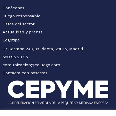
Conócenos
Juego responsable
Datos del sector
Actualidad y prensa
Logotipo
C/ Serrano 240, 1ª Planta, 28016, Madrid
680 96 20 95
comunicacion@cejuego.com
Contacta con nosotros