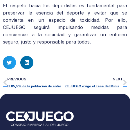
El respeto hacia los deportistas es fundamental para
preservar la esencia del deporte y evitar que se
convierta en un espacio de toxicidad. Por ello,
CEJUEGO seguirá impulsando medidas para
concienciar a la sociedad y garantizar un entorno
seguro, justo y responsable para todos.
PREVIOUS
NEXT
El 85,5% de la población de entre 18 y 75 años consume productos de juego
CEJUEGO exige el cese del Ministro de Consumo y del Director General de Ordenación del Juego